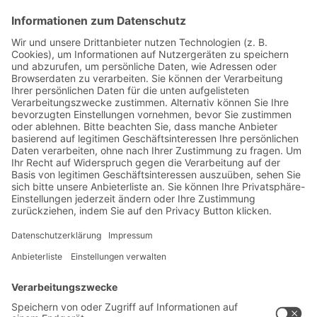
Jetzt beim BITO Newsletter
anmelden:
Lager- & Logistiknews
Exklusive Rabatte
Neuheiten
Newsletter abonnieren
Lösungen
Beratung & Service
Intralogistiklösungen
Kontaktformular