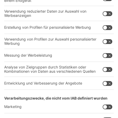
Behältersysteme
Regalsysteme
Transportsysteme
Dienstleistungen
Unternehmen
Follow us
Über uns
Standorte weltweit
Produktionsstandorte
Karriere
A
BIT O
F
YOUR LIFE.