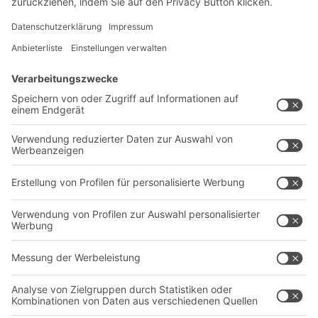
Newsletter abonnieren
Lösungen
Beratung & Service
Intralogistiklösungen
Kontaktformular
Behältersysteme
Regalsysteme
Transportsysteme
Dienstleistungen
Unternehmen
Follow us
Über uns
Standorte weltweit
Produktionsstandorte
Karriere