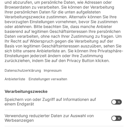
Jetzt beim BITO Newsletter
anmelden:
Lager- & Logistiknews
Exklusive Rabatte
Neuheiten
Newsletter abonnieren
Lösungen
Beratung & Service
Intralogistiklösungen
Kontaktformular
Behältersysteme
Regalsysteme
Transportsysteme