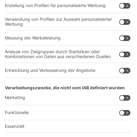
Dienstleistungen
Unternehmen
Follow us
Über uns
Standorte weltweit
Produktionsstandorte
Karriere
A
BIT O
F
YOUR LIFE.
+49 (6753) 122-922
© 2026 BITO-Lagertechnik Bittmann GmbH