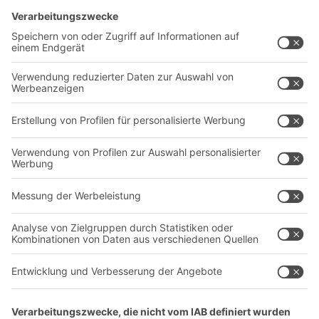
Lösungen
Beratung & Service
Intralogistiklösungen
Kontaktformular
Behältersysteme
Regalsysteme
Transportsysteme
Dienstleistungen
Unternehmen
Follow us
Über uns
Standorte weltweit
Produktionsstandorte
Karriere
A
BIT O
F
YOUR LIFE.