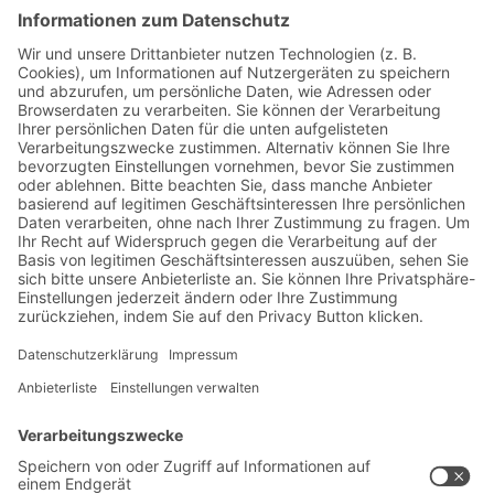
Jetzt beim BITO Newsletter
anmelden:
Lager- & Logistiknews
Exklusive Rabatte
Neuheiten
Newsletter abonnieren
Lösungen
Beratung & Service
Intralogistiklösungen
Kontaktformular