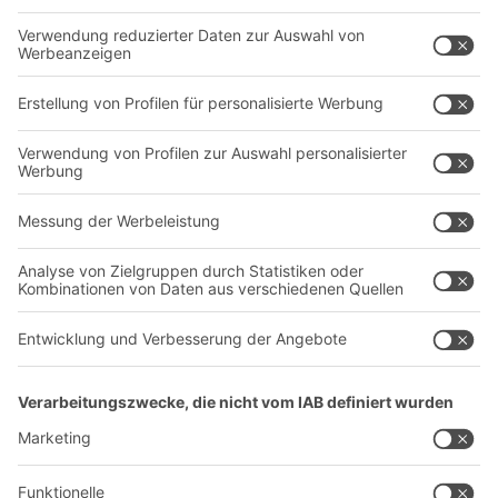
Behältersysteme
Regalsysteme
Transportsysteme
Dienstleistungen
Unternehmen
Follow us
Über uns
Standorte weltweit
Produktionsstandorte
Karriere
A
BIT O
F
YOUR LIFE.