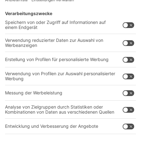
Lösungen
Beratung & Service
Intralogistiklösungen
Kontaktformular
Behältersysteme
Regalsysteme
Transportsysteme
Dienstleistungen
Unternehmen
Follow us
Über uns
Standorte weltweit
Produktionsstandorte
Karriere
A
BIT O
F
YOUR LIFE.