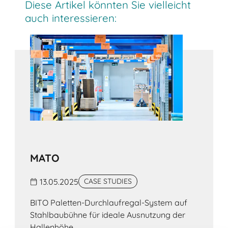
Der Eurostapelbehälter XL von BITO bietet
Diese Artikel könnten Sie vielleicht
optimale Laufeigenschaften im automatisierten
auch interessieren:
Lager mit speziell designten Böden. Mit fünf
Bodenvarianten, abgerundeten Eckholmen und
hoher Traglast ist er vielseitig für verschiedene
Anwendungen geeignet.
MATO
13.05.2025
CASE STUDIES
BITO Paletten-Durchlaufregal-System auf
Stahlbaubühne für ideale Ausnutzung der
Hallenhöhe .