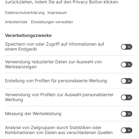
Newsletter abonnieren
Lösungen
Beratung & Service
Intralogistiklösungen
Kontaktformular
Behältersysteme
Regalsysteme
Transportsysteme
Dienstleistungen
Unternehmen
Follow us
Über uns
Standorte weltweit
Produktionsstandorte
Karriere