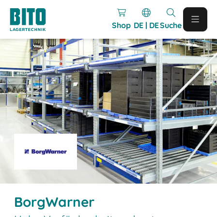
Shop
DE | DE
Suche
BorgWarner