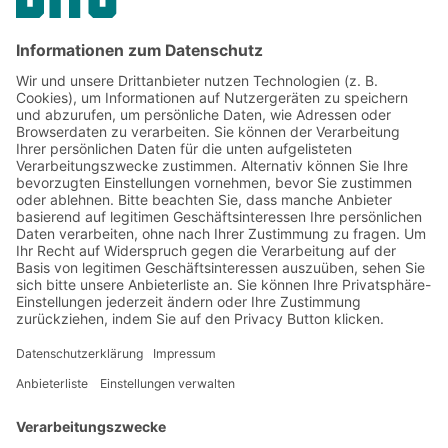
Jetzt beim BITO Newsletter
anmelden:
Lager- & Logistiknews
Exklusive Rabatte
Neuheiten
Newsletter abonnieren
Lösungen
Beratung & Service