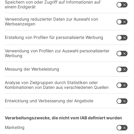
Intralogistiklösungen
Kontaktformular
Behältersysteme
Regalsysteme
Transportsysteme
Dienstleistungen
Unternehmen
Follow us
Über uns
Standorte weltweit
Produktionsstandorte
Karriere
A
BIT O
F
YOUR LIFE.