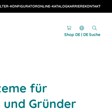
LTER-KONFIGURATOR
ONLINE-KATALOG
KARRIERE
KONTAKT
Shop
DE | DE
Suche
teme für
s und Gründer