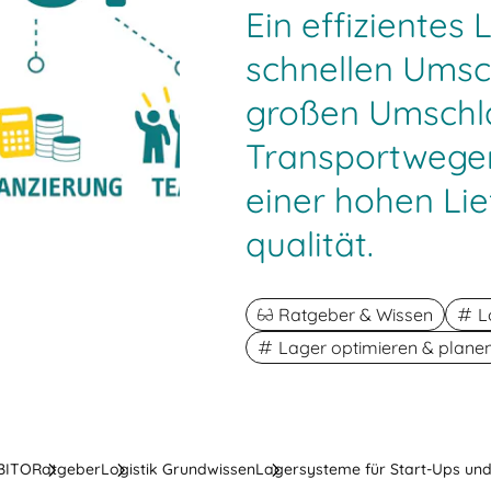
Ein effizientes
schnellen Umsch
großen Umschla
Transportwegen
einer hohen Lief
qualität.
Ratgeber & Wissen
L
Lager optimieren & plane
 BITO
Ratgeber
Logistik Grundwissen
Lagersysteme für Start-Ups un