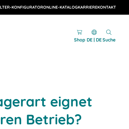
LTER-KONFIGURATOR
ONLINE-KATALOG
KARRIERE
KONTAKT
Shop
DE | DE
Suche
gerart eignet
hren Betrieb?