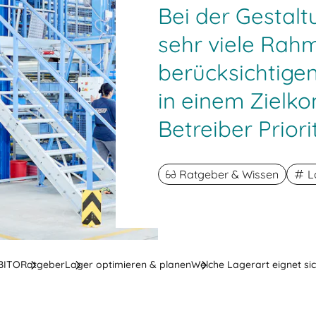
Bei der Gestalt
sehr viele Rah
berücksichtigen
in einem Zielkon
Betreiber Priori
Ratgeber & Wissen
L
 BITO
Ratgeber
Lager optimieren & planen
Welche Lagerart eignet sic