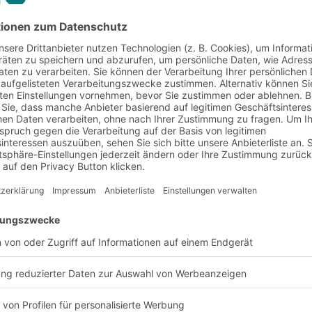
25.02.2026
TEILEN
gkeit und Warenrotation
renrotation das Lagerlayout und die L