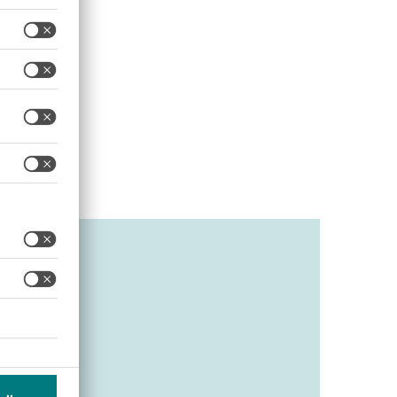
d
ichkeit