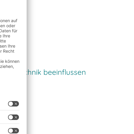
 als
agertechnik beeinflussen