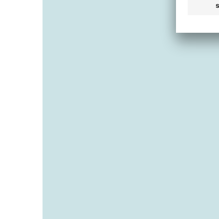
Schnelldreher
Langsamdreher