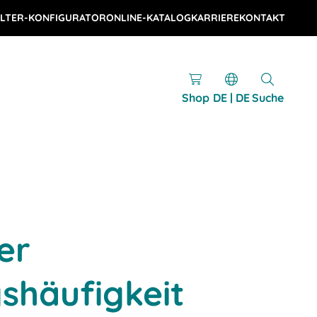
LTER-KONFIGURATOR
ONLINE-KATALOG
KARRIERE
KONTAKT
Shop
DE | DE
Suche
er
shäufigkeit