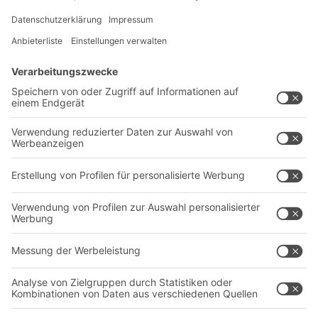
Lösungen
Beratung & Service
Intralogistiklösungen
Kontaktformular
Behältersysteme
Regalsysteme
Transportsysteme
Dienstleistungen
Unternehmen
Follow us
Über uns
Standorte weltweit
Produktionsstandorte
Karriere