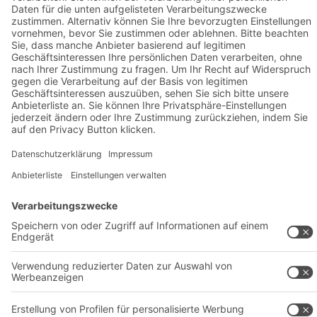
Transportsysteme
Dienstleistungen
Unternehmen
Follow us
Über uns
Standorte weltweit
Produktionsstandorte
Karriere
A
BIT O
F
YOUR LIFE.
+49 (6753) 122-922