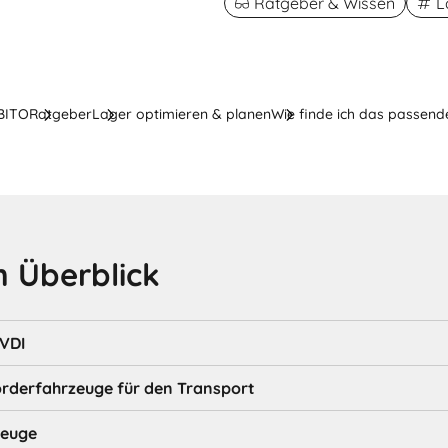
Ratgeber & Wissen
L
 BITO
Ratgeber
Lager optimieren & planen
Wie finde ich das passend
 Überblick
 VDI
örderfahrzeuge für den Transport
zeuge