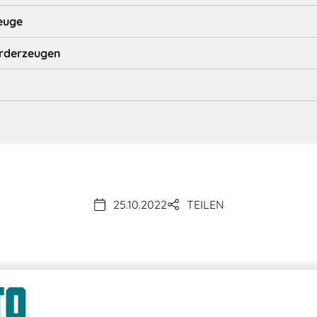
euge
örderzeugen
25.10.2022
TEILEN