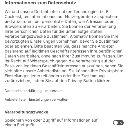
Jetzt beim BITO Newsletter
anmelden:
Lager- & Logistiknews
Exklusive Rabatte
Neuheiten
Newsletter abonnieren
Lösungen
Beratung & Service
Intralogistiklösungen
Kontaktformular
Behältersysteme