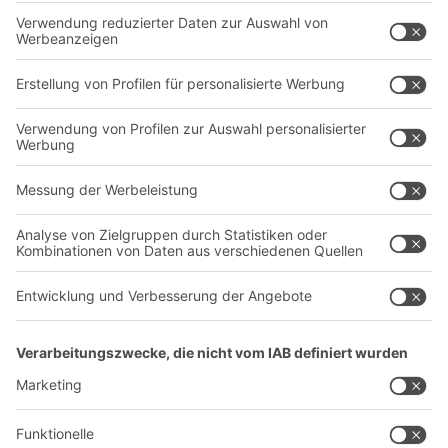
Regalsysteme
Transportsysteme
Dienstleistungen
Unternehmen
Follow us
Über uns
Standorte weltweit
Produktionsstandorte
Karriere
A
BIT O
F
YOUR LIFE.