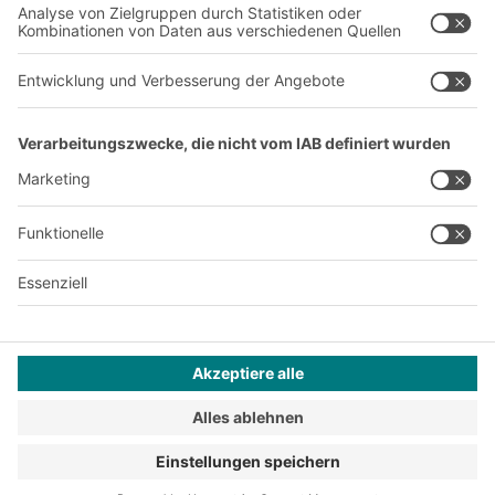
Produktionsstandorte
Karriere
A
BIT O
F
YOUR LIFE.
+49 (6753) 122-922
© 2026 BITO-Lagertechnik Bittmann GmbH
Design & Realisation
+ | LOUIS
INTERNET
Dieses Angebot ist für Industrie, Handwerk, Handel und die
freien Berufe zur Verwendung in der selbstständigen,
beruflichen oder gewerblichen Tätigkeit bestimmt.
Montagebedingungen
Reklamationsbedingungen
Impressum