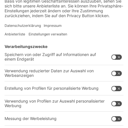
Exklusive Rabatte
Neuheiten
Newsletter abonnieren
Lösungen
Beratung & Service
Intralogistiklösungen
Kontaktformular
Behältersysteme
Regalsysteme
Transportsysteme
Dienstleistungen
Unternehmen
Follow us
Über uns
Standorte weltweit