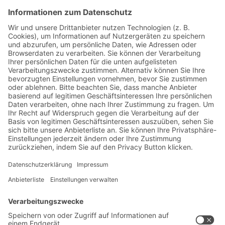
Jetzt beim BITO Newsletter
anmelden:
Lager- & Logistiknews
Exklusive Rabatte
Neuheiten
Newsletter abonnieren
Lösungen
Beratung & Service
Intralogistiklösungen
Kontaktformular