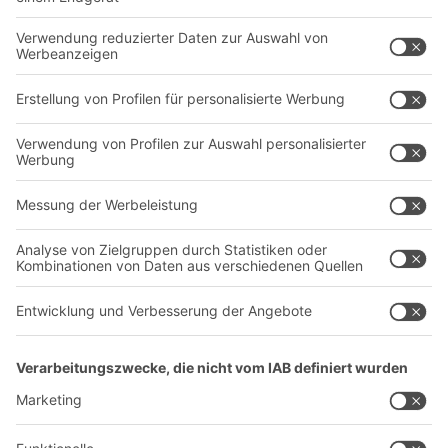
Behältersysteme
Regalsysteme
Transportsysteme
Dienstleistungen
Unternehmen
Follow us
Über uns
Standorte weltweit
Produktionsstandorte
Karriere
A
BIT O
F
YOUR LIFE.