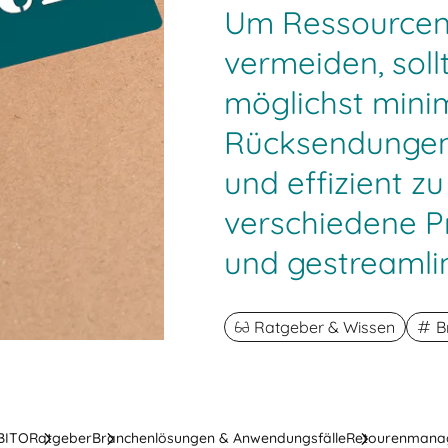
Um Ressourcen
vermeiden, sol
möglichst mini
Rücksendungen
und effizient z
verschiedene P
und gestreamli
Ratgeber & Wissen
B
 BITO
Ratgeber
Branchenlösungen & Anwendungsfälle
Retourenmana