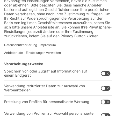
Lager- & Logistiknews
Exklusive Rabatte
Neuheiten
Newsletter abonnieren
Lösungen
Beratung & Service
Intralogistiklösungen
Kontaktformular
Behältersysteme
Regalsysteme
Transportsysteme
Dienstleistungen
Unternehmen
Follow us