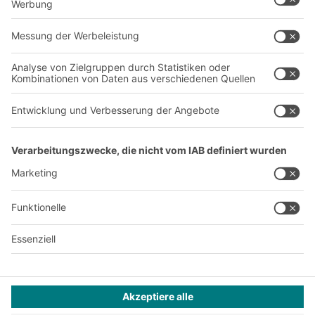
Über uns
Standorte weltweit
Produktionsstandorte
Karriere
A
BIT O
F
YOUR LIFE.
+49 (6753) 122-922
© 2026 BITO-Lagertechnik Bittmann GmbH
Design & Realisation
+ | LOUIS
INTERNET
Dieses Angebot ist für Industrie, Handwerk, Handel und die
freien Berufe zur Verwendung in der selbstständigen,