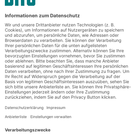
Jetzt beim BITO Newsletter
anmelden:
Lager- & Logistiknews
Exklusive Rabatte
Neuheiten
Newsletter abonnieren
Lösungen
Beratung & Service