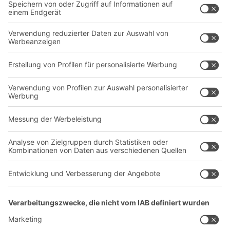
Intralogistiklösungen
Kontaktformular
Behältersysteme
Regalsysteme
Transportsysteme
Dienstleistungen
Unternehmen
Follow us
Über uns
Standorte weltweit
Produktionsstandorte
Karriere
A
BIT O
F
YOUR LIFE.