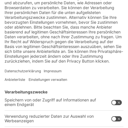
Jetzt beim BITO Newsletter
anmelden:
Lager- & Logistiknews
Exklusive Rabatte
Neuheiten
Newsletter abonnieren
Lösungen
Beratung & Service
Intralogistiklösungen
Kontaktformular
Behältersysteme
Regalsysteme
Transportsysteme