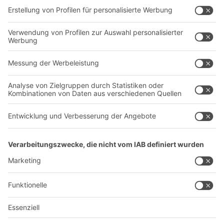
Dienstleistungen
Unternehmen
Follow us
Über uns
Standorte weltweit
Produktionsstandorte
Karriere
A
BIT O
F
YOUR LIFE.
+49 (6753) 122-922
© 2026 BITO-Lagertechnik Bittmann GmbH