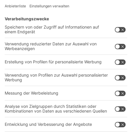
Lösungen
Beratung & Service
Intralogistiklösungen
Kontaktformular
Behältersysteme
Regalsysteme
Transportsysteme
Dienstleistungen
Unternehmen
Follow us
Über uns
Standorte weltweit
Produktionsstandorte
Karriere
A
BIT O
F