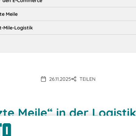
für den E-Commerce
te Meile
-Mile-Logistik
26.11.2025
TEILEN
zte Meile“ in der Logisti
erungen der Last Mile