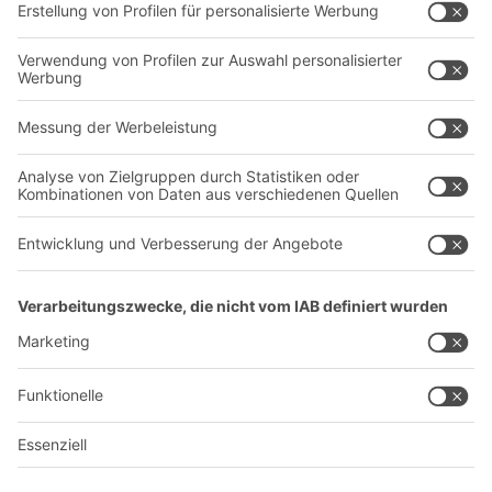
Dienstleistungen
Unternehmen
Follow us
Über uns
Standorte weltweit
Produktionsstandorte
Karriere
A
BIT O
F
YOUR LIFE.
+49 (6753) 122-922
© 2026 BITO-Lagertechnik Bittmann GmbH
Design & Realisation
+ | LOUIS
INTERNET