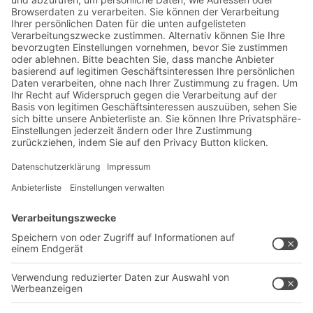
Jetzt beim BITO Newsletter
anmelden:
Lager- & Logistiknews
Exklusive Rabatte
Neuheiten
Newsletter abonnieren
Lösungen
Beratung & Service
Intralogistiklösungen
Kontaktformular
Behältersysteme
Regalsysteme
Transportsysteme