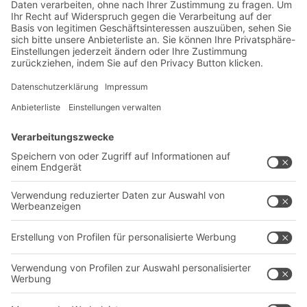
Exklusive Rabatte
Neuheiten
Newsletter abonnieren
Lösungen
Beratung & Service
Intralogistiklösungen
Kontaktformular
Behältersysteme
Regalsysteme
Transportsysteme
Dienstleistungen
Unternehmen
Follow us
Über uns
Standorte weltweit