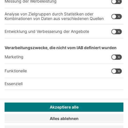
Produktionsstandorte
Karriere
A
BIT O
F
YOUR LIFE.
+49 (6753) 122-922
© 2026 BITO-Lagertechnik Bittmann GmbH
Design & Realisation
+ | LOUIS
INTERNET
Dieses Angebot ist für Industrie, Handwerk, Handel und die
freien Berufe zur Verwendung in der selbstständigen,
beruflichen oder gewerblichen Tätigkeit bestimmt.
Montagebedingungen
Reklamationsbedingungen
Impressum