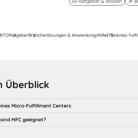
Ratgeber & Wissen
B
 BITO
Ratgeber
Branchenlösungen & Anwendungsfälle
Effizientes Ful
 Überblick
eines Micro-Fulfillment Centers
 sind MFC geeignet?