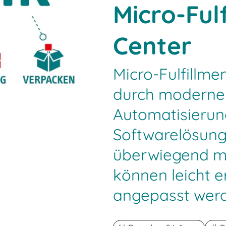
Micro-Ful
Center
Micro-Fulfillme
durch moderne 
Automatisierun
Softwarelösung
überwiegend m
können leicht e
angepasst wer