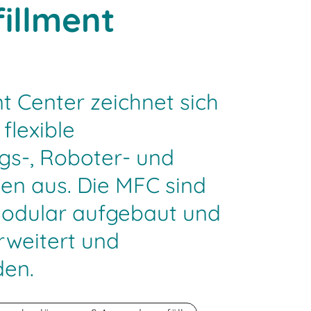
fillment
nt Center zeichnet sich
flexible
gs-, Roboter- und
en aus. Die MFC sind
odular aufgebaut und
rweitert und
den.