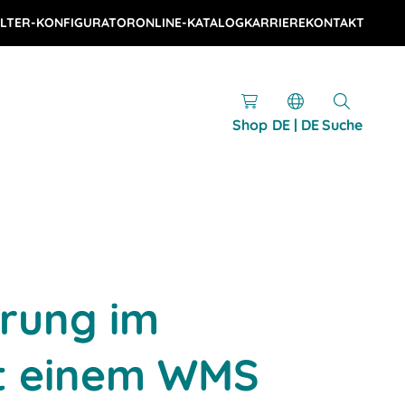
LTER-KONFIGURATOR
ONLINE-KATALOG
KARRIERE
KONTAKT
Shop
DE | DE
Suche
erung im
it einem WMS