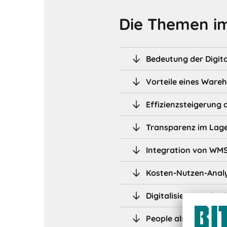
Die Themen im
Bedeutung der Digita
Vorteile eines War
Effizienzsteigerung
Transparenz im La
Integration von WMS
Kosten-Nutzen-Anal
Digitalisierung mit 
People also ask