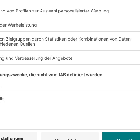
ng häufig von
 Platzverhältnissen
inimieren wollen.
ITO
ohe
rens auf mehreren
issionierleistung
 auf jeden Artikel.
entiert gelagert
ielsweise auf den
reher auf den oberen
tragsabwicklung