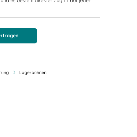
nd es besteht direkter Zugriff auf jeden
anfragen
erung
Lagerbühnen