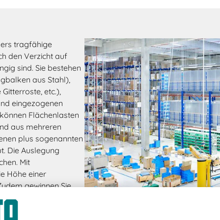
ers tragfähige
ch den Verzicht auf
gig sind. Sie bestehen
agbalken aus Stahl),
tterroste, etc.),
und eingezogenen
können Flächenlasten
sind aus mehreren
enen plus sogenannten
. Die Auslegung
chen. Mit
e Höhe einer
 Zudem gewinnen Sie
e Lager- bzw.
bühnen