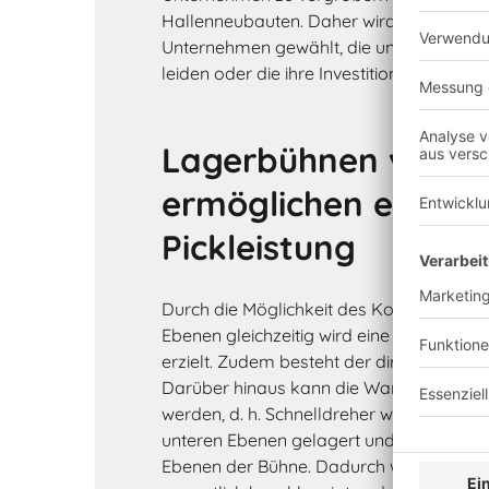
Hallenneubauten. Daher wird diese Lösu
Unternehmen gewählt, die unter beengten
leiden oder die ihre Investitionskosten m
Lagerbühnen von B
ermöglichen eine h
Pickleistung
Durch die Möglichkeit des Kommissionie
Ebenen gleichzeitig wird eine hohe Komm
erzielt. Zudem besteht der direkte Zugriff
Darüber hinaus kann die Ware prozessori
werden, d. h. Schnelldreher werden beisp
unteren Ebenen gelagert und Langsamd
Ebenen der Bühne. Dadurch wird die Auf