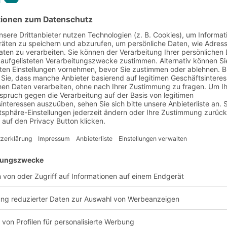
zudem können Sie
sionieren. Das steigert
raum für
 schwere Stückgüter
onstruktion ist sehr
uch mehrgeschossig,
enebenen, ausgeführt
 viel zusätzlichen
können zudem mit
eren Lasten auf die.
ie sind eine relativ
bzw. die Lagerfläche im
hne kostenintensive