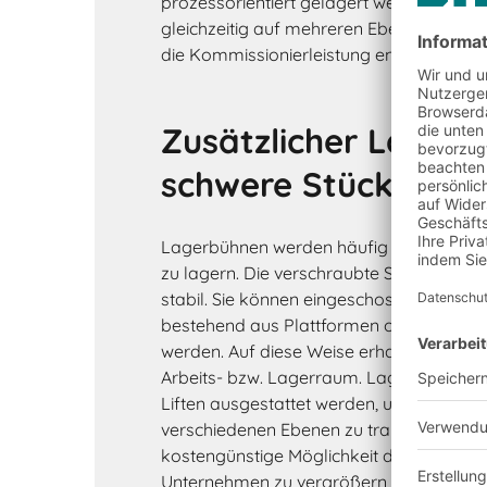
prozessorientiert gelagert werden und 
gleichzeitig auf mehreren Ebenen kommis
die Kommissionierleistung enorm.
Zusätzlicher Lager
schwere Stückgüter
Lagerbühnen werden häufig gewählt, um
zu lagern. Die verschraubte Stahlrahmenk
stabil. Sie können eingeschossig oder a
bestehend aus Plattformen oder Zwisch
werden. Auf diese Weise erhalten Sie sehr
Arbeits- bzw. Lagerraum. Lagerbühnen 
Liften ausgestattet werden, um die schw
verschiedenen Ebenen zu transportieren. S
kostengünstige Möglichkeit die Arbeits- 
Unternehmen zu vergrößern – und zwar o