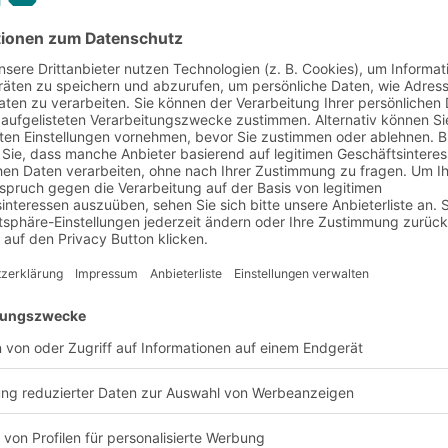
geeignet
ionen des faltbaren
rderungen der
matisierten
en. Dadurch ist die Box
en Lagern geeignet.
und abgerundeten
örderanlagen
Vorteile und Nutzen