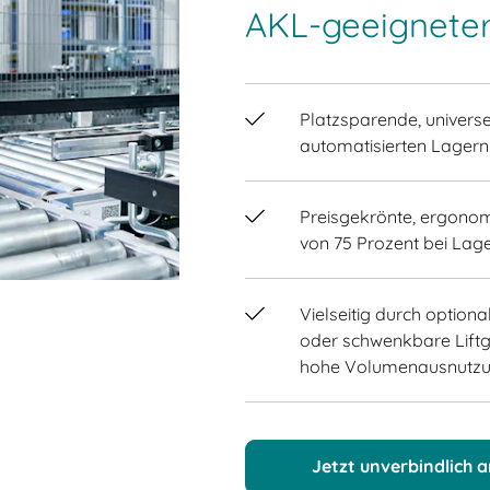
AKL-geeignete
Platzsparende, universe
automatisierten Lager
Preisgekrönte, ergono
von 75 Prozent bei Lag
Vielseitig durch optio
oder schwenkbare Liftgr
hohe Volumenausnutzu
Jetzt unverbindlich 