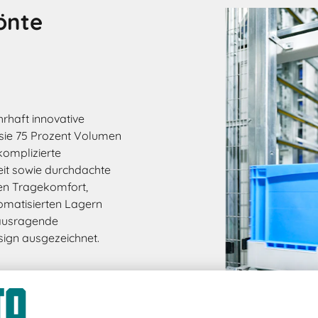
önte
rhaft innovative
 sie 75 Prozent Volumen
komplizierte
t sowie durchdachte
hen Tragekomfort,
tomatisierten Lagern
rausragende
sign ausgezeichnet.
fekt für