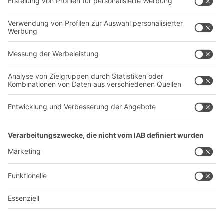
Unternehmen
Follow us
Über uns
Standorte weltweit
Produktionsstandorte
Karriere
A
BIT O
F
YOUR LIFE.
+49 (6753) 122-922
© 2026 BITO-Lagertechnik Bittmann GmbH
Design & Realisation
+ | LOUIS
INTERNET