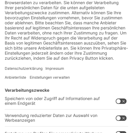
Jetzt beim BITO Newsletter
anmelden:
Lager- & Logistiknews
Exklusive Rabatte
Neuheiten
Newsletter abonnieren
Lösungen
Beratung & Service
Intralogistiklösungen
Kontaktformular
Behältersysteme
Regalsysteme
Transportsysteme
Dienstleistungen