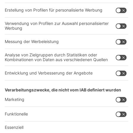
Dienstleistungen
Unternehmen
Follow us
Über uns
Standorte weltweit
Produktionsstandorte
Karriere
A
BIT O
F
YOUR LIFE.
+49 (6753) 122-922
© 2026 BITO-Lagertechnik Bittmann GmbH