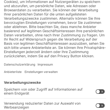
Jetzt beim BITO Newsletter
anmelden:
Lager- & Logistiknews
Exklusive Rabatte
Neuheiten
Newsletter abonnieren
Lösungen
Beratung & Service
Intralogistiklösungen
Kontaktformular
Behältersysteme
Regalsysteme
Transportsysteme