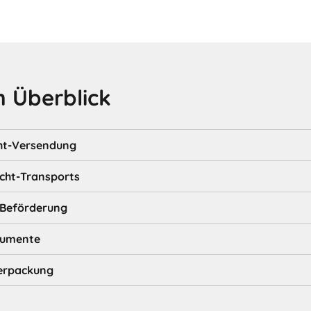
 Überblick
cht-Versendung
acht-Transports
-Beförderung
kumente
erpackung