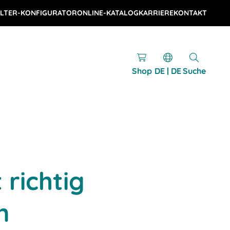
LTER-KONFIGURATOR
ONLINE-KATALOG
KARRIERE
KONTAKT
Shop
DE | DE
Suche
 richtig
n