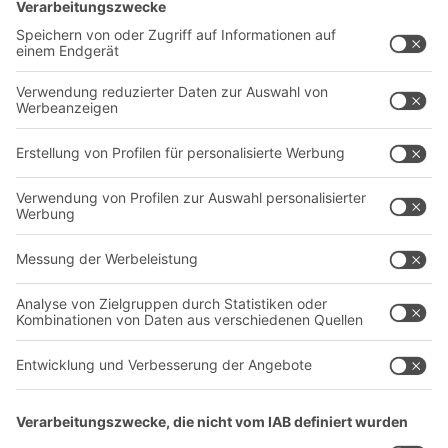
Intralogistiklösungen
Kontaktformular
Behältersysteme
Regalsysteme
Transportsysteme
Dienstleistungen
Unternehmen
Follow us
Über uns
Standorte weltweit
Produktionsstandorte
Karriere
A
BIT O
F
YOUR LIFE.