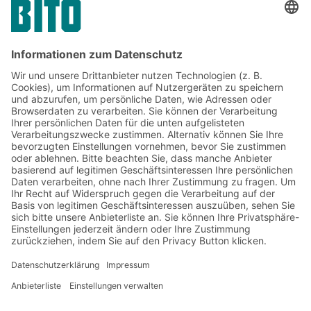
Jetzt beim BITO Newsletter
anmelden:
Lager- & Logistiknews
Exklusive Rabatte
Neuheiten
Newsletter abonnieren
Lösungen
Beratung & Service