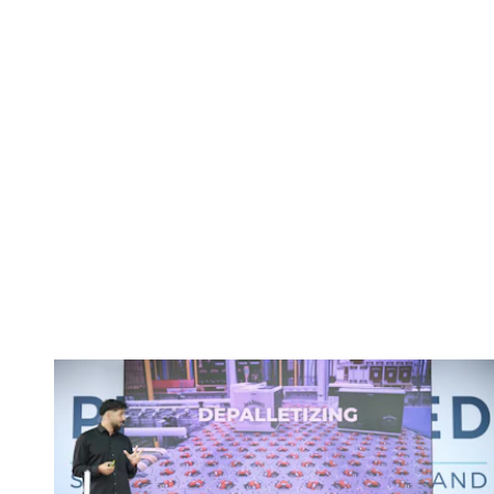
Cellumation
sind die Pitch-Sieger des
PROCEED 2025 – Mittelstand meets
Startup
Gewinner wurde in diesem Jahr das
Startup
Cellumation
, deren Gründer eine
software-gesteuerte Fördertechnik
entwickelt haben, die als Add-on mit
modularen, intelligenten Zellen in
bestehende Fördersysteme integriert
werden kann, um die Warensortierung
einfach zu automatisieren.