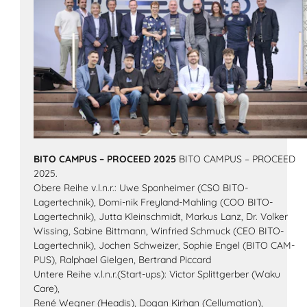
BITO CAMPUS – PROCEED 2025
BITO CAMPUS – PROCEED
2025.
Obere Reihe v.l.n.r.: Uwe Sponheimer (CSO BITO-
Lagertechnik), Domi-nik Freyland-Mahling (COO BITO-
Lagertechnik), Jutta Kleinschmidt, Markus Lanz, Dr. Volker
Wissing, Sabine Bittmann, Winfried Schmuck (CEO BITO-
Lagertechnik), Jochen Schweizer, Sophie Engel (BITO CAM-
PUS), Ralphael Gielgen, Bertrand Piccard
Untere Reihe v.l.n.r.(Start-ups): Victor Splittgerber (Waku
Care),
René Wegner (Headis), Dogan Kirhan (Cellumation),