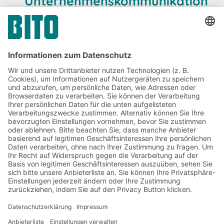
Unternehmenskommunikation
& Presse
Jetzt beim BITO Newsletter
anmelden:
Lager- & Logistiknews
Exklusive Rabatte
Neuheiten
Newsletter abonnieren
Lösungen
Beratung & Service