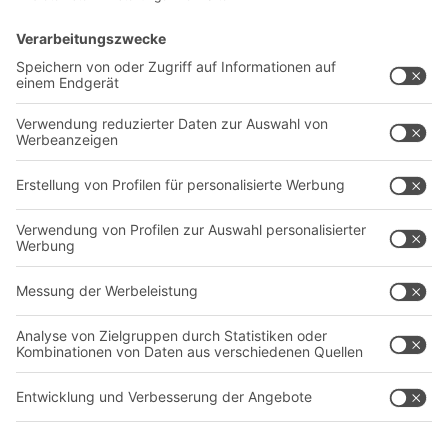
Intralogistiklösungen
Kontaktformular
Behältersysteme
Regalsysteme
Transportsysteme
Dienstleistungen
Unternehmen
Follow us
Über uns
Standorte weltweit
Produktionsstandorte
Karriere
A
BIT O
F
YOUR LIFE.