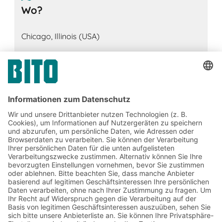
Wo?
Chicago, Illinois (USA)
McCormick Place
TEILEN
Jetzt beim BITO Newsletter
anmelden:
Lager- & Logistiknews
Exklusive Rabatte
Neuheiten