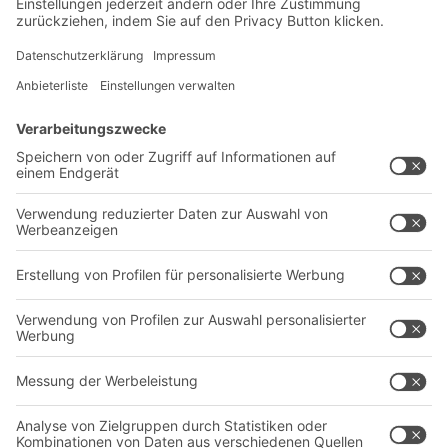
Newsletter abonnieren
Lösungen
Beratung & Service
Intralogistiklösungen
Kontaktformular
Behältersysteme
Regalsysteme
Transportsysteme
Dienstleistungen
Unternehmen
Follow us
Über uns
Standorte weltweit
Produktionsstandorte
Karriere