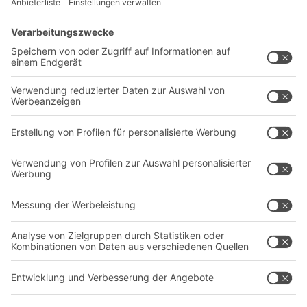
Lösungen
Beratung & Service
Intralogistiklösungen
Kontaktformular
Behältersysteme
Regalsysteme
Transportsysteme
Dienstleistungen
Unternehmen
Follow us
Über uns
Standorte weltweit
Produktionsstandorte
Karriere
A
BIT O
F
YOUR LIFE.