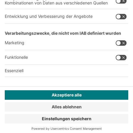
A
BIT O
F
YOUR LIFE.
+49 (6753) 122-922
© 2026 BITO-Lagertechnik Bittmann GmbH
Design & Realisation
+ | LOUIS
INTERNET
Dieses Angebot ist für Industrie, Handwerk, Handel und die
freien Berufe zur Verwendung in der selbstständigen,
beruflichen oder gewerblichen Tätigkeit bestimmt.
Montagebedingungen
Reklamationsbedingungen
Impressum
Datenschutz
AGB
Privatsphäre-Einstellungen