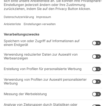
Newsletter abonnieren
Lösungen
Beratung & Service
Intralogistiklösungen
Kontaktformular
Behältersysteme
Regalsysteme
Transportsysteme
Dienstleistungen
Unternehmen
Follow us
Über uns
Standorte weltweit
Produktionsstandorte
Karriere