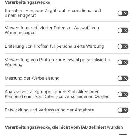
Intralogistiklösungen
Kontaktformular
Behältersysteme
Regalsysteme
Transportsysteme
Dienstleistungen
Unternehmen
Follow us
Über uns
Standorte weltweit
Produktionsstandorte
Karriere
A
BIT O
F
YOUR LIFE.