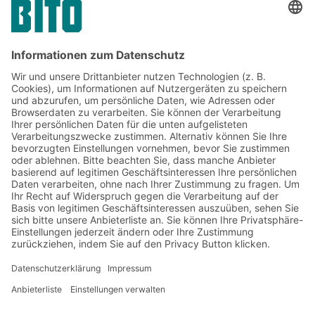
Jetzt beim BITO Newsletter
anmelden:
Lager- & Logistiknews
Exklusive Rabatte
Neuheiten
Newsletter abonnieren
Lösungen
Beratung & Service