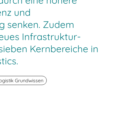
 durch eine höhere
enz und
ng senken. Zudem
eues Infrastruktur-
ieben Kernbereiche in
tics.
ogistik Grundwissen