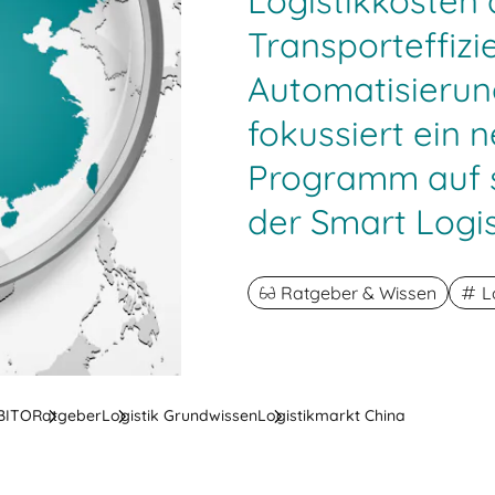
Logistikkosten
Transporteffizi
Automatisieru
fokussiert ein n
Programm auf s
der Smart Logis
Ratgeber & Wissen
L
 BITO
Ratgeber
Logistik Grundwissen
Logistikmarkt China