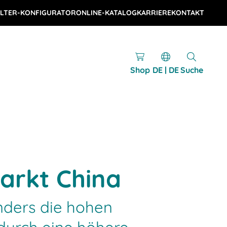
LTER-KONFIGURATOR
ONLINE-KATALOG
KARRIERE
KONTAKT
Shop
DE | DE
Suche
arkt China
nders die hohen