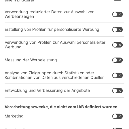
Behältersysteme
Regalsysteme
Transportsysteme
Dienstleistungen
Unternehmen
Follow us
Über uns
Standorte weltweit
Produktionsstandorte
Karriere
A
BIT O
F
YOUR LIFE.