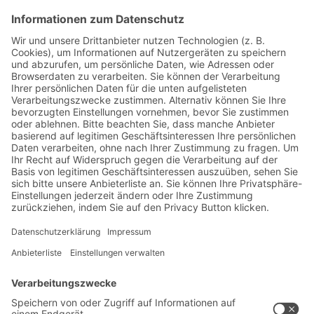
Jetzt beim BITO Newsletter
anmelden:
Lager- & Logistiknews
Exklusive Rabatte
Neuheiten
Newsletter abonnieren
Lösungen
Beratung & Service
Intralogistiklösungen
Kontaktformular