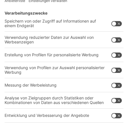
Lösungen
Beratung & Service
Intralogistiklösungen
Kontaktformular
Behältersysteme
Regalsysteme
Transportsysteme
Dienstleistungen
Unternehmen
Follow us
Über uns
Standorte weltweit
Produktionsstandorte
Karriere
A
BIT O
F
YOUR LIFE.