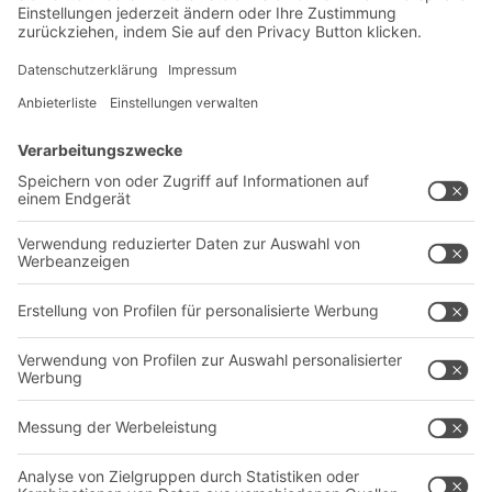
Otto Christ AG
04.06.2025
CASE STUDIES
Von der Düse bis zu Metallstangen in
Überlänge: Mit einer Verfahrbaren
Palettenregalanlage, Kragarmregalen und
Palettenregalen schafft BITO-Lagertechnik
im neu errichteten Logistikzentrum des
Waschanlagenherstellers Otto Christ
Lagerplatz für alle zur Herstellung der
verschiedenen Waschanlagen relevanten
Produkte.