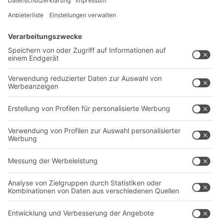
Lösungen
Beratung & Service
Intralogistiklösungen
Kontaktformular
Behältersysteme
Regalsysteme
Transportsysteme
Dienstleistungen
Unternehmen
Follow us
Über uns
Standorte weltweit
Produktionsstandorte
Karriere
A
BIT O
F