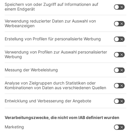
Intralogistiklösungen
Kontaktformular
Behältersysteme
Regalsysteme
Transportsysteme
Dienstleistungen
Unternehmen
Follow us
Über uns
Standorte weltweit
Produktionsstandorte
Karriere
A
BIT O
F
YOUR LIFE.