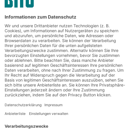
Jetzt beim BITO Newsletter
anmelden:
Lager- & Logistiknews
Exklusive Rabatte
Neuheiten
Newsletter abonnieren
Lösungen
Beratung & Service