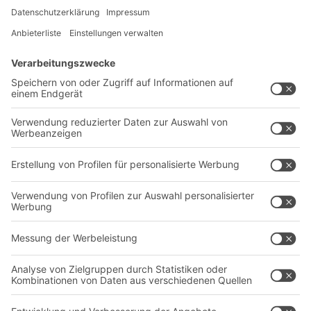
Lösungen
Beratung & Service
Intralogistiklösungen
Kontaktformular
Behältersysteme
Regalsysteme
Transportsysteme
Dienstleistungen
Unternehmen
Follow us
Über uns
Standorte weltweit
Produktionsstandorte
Karriere