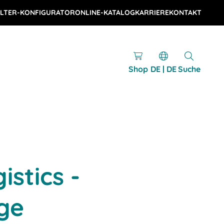
LTER-KONFIGURATOR
ONLINE-KATALOG
KARRIERE
KONTAKT
Shop
DE | DE
Suche
istics -
ge