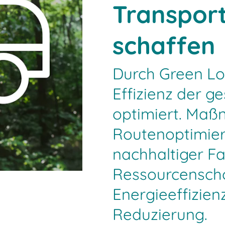
Transpor
schaffen
Durch Green Log
Effizienz der g
optimiert. Maß
Routenoptimier
nachhaltiger F
Ressourcenscho
Energieeffizie
Reduzierung.