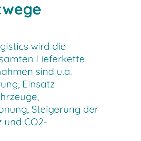
twege
istics wird die
esamten Lieferkette
nahmen sind u.a.
ung, Einsatz
ahrzeuge,
nung, Steigerung der
nz und CO2-