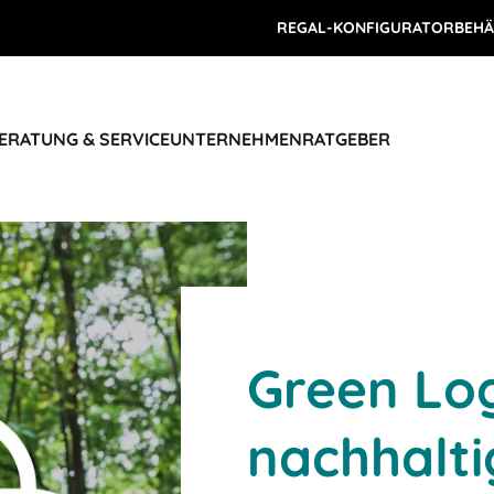
REGAL-KONFIGURATOR
BEHÄ
ERATUNG & SERVICE
UNTERNEHMEN
RATGEBER
Green Log
nachhalti