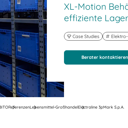
XL-Motion Behäl
effiziente Lage
Case Studies
Elektro
Berater kontaktiere
 BITO
Referenzen
Lebensmittel-Großhandel
Electraline 3pMark S.p.A.