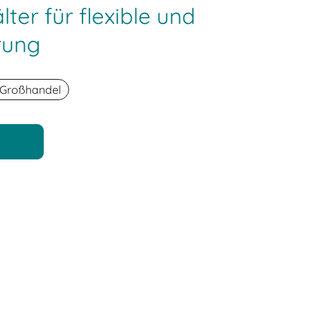
ter für flexible und
rung
-Großhandel
n