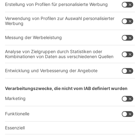
Dienstleistungen
Unternehmen
Follow us
Über uns
Standorte weltweit
Produktionsstandorte
Karriere
A
BIT O
F
YOUR LIFE.
+49 (6753) 122-922
© 2026 BITO-Lagertechnik Bittmann GmbH
Design & Realisation
+ | LOUIS
INTERNET