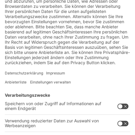
Jetzt beim BITO Newsletter
anmelden:
Lager- & Logistiknews
Exklusive Rabatte
Neuheiten
Newsletter abonnieren
Lösungen
Beratung & Service
Intralogistiklösungen
Kontaktformular
Behältersysteme
Regalsysteme
Transportsysteme