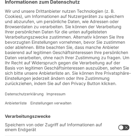
Jetzt beim BITO Newsletter
anmelden:
Lager- & Logistiknews
Exklusive Rabatte
Neuheiten
Newsletter abonnieren
Lösungen
Beratung & Service
Intralogistiklösungen
Kontaktformular
Behältersysteme