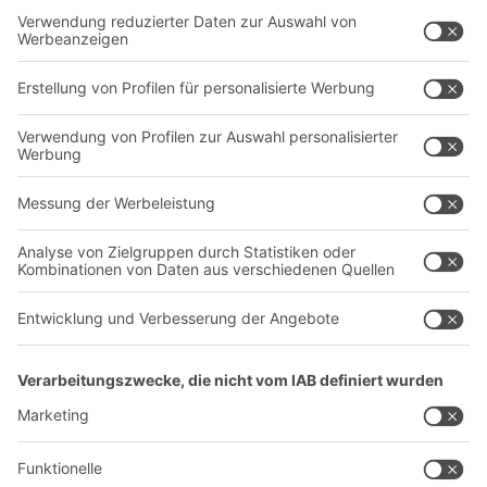
Regalsysteme
Transportsysteme
Dienstleistungen
Unternehmen
Follow us
Über uns
Standorte weltweit
Produktionsstandorte
Karriere
A
BIT O
F
YOUR LIFE.