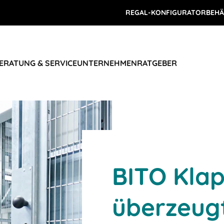
REGAL-KONFIGURATOR
BEHÄ
ERATUNG & SERVICE
UNTERNEHMEN
RATGEBER
BITO Kla
überzeugt