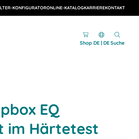
LTER-KONFIGURATOR
ONLINE-KATALOG
KARRIERE
KONTAKT
Shop
DE | DE
Suche
ppbox EQ
 im Härtetest