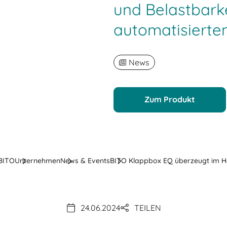
und Belastbarke
automatisierte
News
Zum Produkt
 BITO
Unternehmen
News & Events
BITO Klappbox EQ überzeugt im Hä
24.06.2024
TEILEN